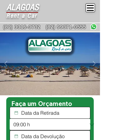
ALAGOAS
Rent a Car
(82) 3316-0732
(82) 99371-0555
 Faça um Orçamento