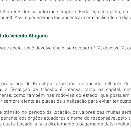
emos acompanhar sua chegada mesmo que haja atraso em se
otel ou Residencia, informe sempre o Endereço Completo, um
hotel). Assim poderemos lhe encontrar com facilidade no dia d
 do Veículo Alugado
anque cheio, você devolve cheio, se receber c/ ¼, devolve ¼,
procurado do Brasil para turismo, recebendo milhares de vi
 a fiscalição de trânsito é intensa, tanto na capital, o
meras, como também nas rodovias do estado, que possuem d
 sempre atento as placas de sinalização para evitar ter custo
 trânsito no período da locação, os valores das multas serã
o perante aos órgãos atuadores o nome do responsável pelo c
 o qual a Locadora fará diretamente o pagamento da(s) multa(s