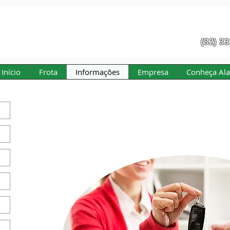
(82) 3
Início
Frota
Informações
Empresa
Conheça Al
Informaç