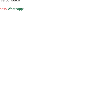
rva conosco
nosso
Whatsapp
*