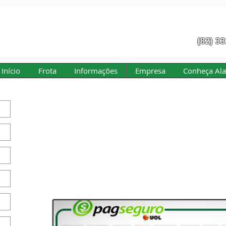
(82) 3
Início
Frota
Informações
Empresa
Conheça Al
Pagamen