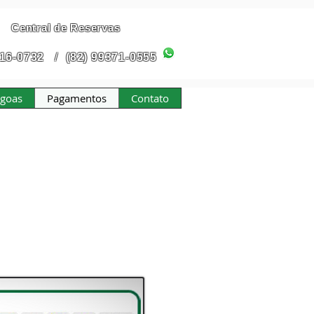
Central de Reservas
316-0732
/
(82) 99371-0555
agoas
Pagamentos
Contato
tos