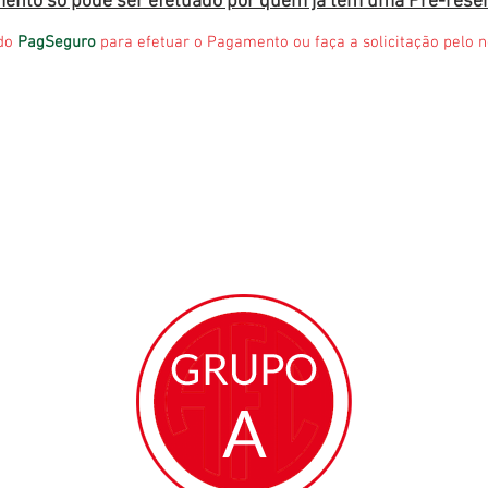
ento só pode ser efetuado por quem já tem uma Pré-rese
 do
PagSeguro
para efetuar o Pagamento ou faça a solicitação pelo 