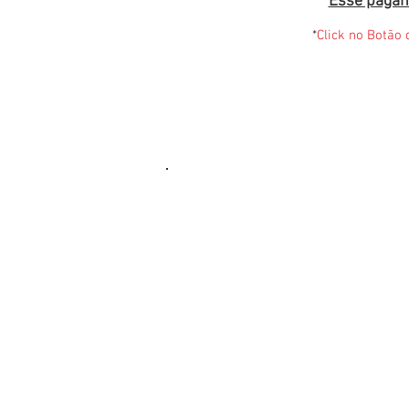
Esse pagam
*
Click no Botão