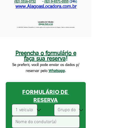
(82) 3316-0732
-
(82) 9-9371-0555
(
24h
)
www.AlagoasLocadora.com.br
Locadora de Veículos
Alagoas Rent a Car
©
2008-2025
Tradição e Competência - A melhor agência de Locação de Veículos em Alagoas. Todos os direitos reservados.
Preencha o formulário e
faça sua reserva
!
Se preferir, você pode enviar os dados p/
reservar pelo
Whatsapp
.
FORMULÁRIO DE 
RESERVA