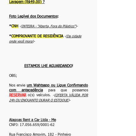
Lavagem (R$49,00)
?
Foto Legível dos Documentos
:
*
CNH
-(
INTEIRA - ''Aberta, Fora do Plástico''
)-
*
COMPROVANTE DE RESIDÊNCIA
-(
Da cidade
onde você mora
)-
ESTAMOS LHE AGUARDANDO
!
OBS;
Nos envie
um Wahtsapp ou Ligue Confirmando
com antecedência
para que possamos
RESERVAR
o(s) veículos.
-(
OFERTA VÁLIDA POR
24h OU ENQUANTO DURAR O ESTOQUE
)-
Alagoas Rent a Car Ltda - Me
CNPJ:
17.056.659
/0001-62
Rua Francisco Amorim, 182 - Pinheiro