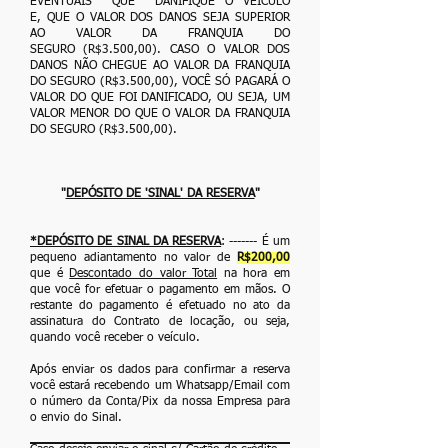
EVENTUAIS QUE DANIFIQUE O VEÍCULO
E,
QUE O VALOR DOS DANOS SEJA SUPERIOR
AO VALOR DA FRANQUIA DO
SEGURO
(R$3.500,00). CASO O VALOR DOS
DANOS NÃO CHEGUE AO VALOR DA FRANQUIA
DO
SEGURO (R$3.500,00), VOCÊ SÓ PAGARÁ O
VALOR DO QUE FOI DANIFICADO, OU SEJA, UM
VALOR MENOR DO QUE O VALOR DA FRANQUIA
DO SEGURO (R$3.500,00).
"
DEPÓSITO DE 'SINAL' DA RESERVA
"
*DEPÓSITO DE SINAL DA RESERVA
: ------- É um
pequeno adiantamento no valor
de
R$200,00
que é
Descontado do valor Total
na hora em
que você for efetuar o
pagamento em mãos. O
restante do pagamento é efetuado no ato da
assinatura do
Contrato de locação, ou seja,
quando você receber o veículo.
Após enviar os dados para confirmar a reserva
você estará recebendo um Whatsapp/Email
com
o número da Conta/Pix da nossa Empresa para
o envio do Sinal.