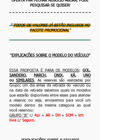
OFERTA PRA FECHAR NEGÓCIO AGORA, PODE
PESQUISAR SE QUISER!
"
TODOS OS VALORES JÁ ESTÃO INCLUSOS NO
PACOTE PROMOCIONAL
"
"
EXPLICAÇÕES SOBRE O MODELO DO VEÍCULO
"
ESSA PROPOSTA É PARA OS MODELOS
:
GOL
,
SANDERO
,
MARCH
,
ONIX
,
KÁ
,
UNO
ou
SIMILARES
. As reservas são realizadas por
Grupo; um dia antes da retirada
do veículo ou
na data de retirada sabemos quais os modelos
que estarão disponíveis
entre esses para atender
a reserva; ou seja, enviaremos para você um
modelo dentro
da mesma categoria ao qual
você reservou:
GRUPO ''B''
c/
4p/
+
AR
+
DH
+
SOM
+
km
livre
c/
Seguro
.