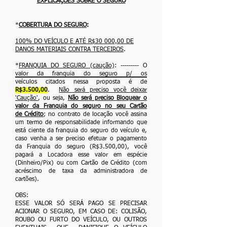
"
EXPLICAÇÕES SOBRE O SEGURO
"
*
COBERTURA DO SEGURO
:
100% DO VEÍCULO E ATÉ R$30 000,00 DE
DANOS MATERIAIS CONTRA TERCEIROS
.
*
FRANQUIA DO SEGURO (caução)
: --------- O
valor da franquia do seguro p/ os
veículos
citados nessa proposta é de
R$3.500,00
.
Não será preciso você deixar
'Caução'
,
ou seja,
Não será preciso Bloquear o
valor da Franquia do seguro no seu Cartão
de
Crédito
; no contrato de locação você assina
um termo de responsabilidade informando
que
está ciente da franquia do seguro do veículo e,
caso venha a ser preciso efetuar o
pagamento
da Franquia do seguro (R$3.500,00), você
pagará a Locadora esse valor em
espécie
(Dinheiro/Pix) ou com Cartão de Crédito (com
acréscimo de taxa da administradora de
cartões).
OBS:
ESSE VALOR SÓ SERÁ PAGO SE PRECISAR
ACIONAR O SEGURO, EM CASO DE: COLISÃO,
ROUBO OU FURTO DO VEÍCULO, OU OUTROS