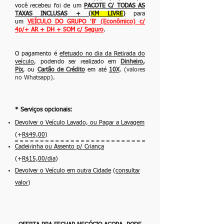
você recebeu foi de um
PACOTE C/ TODAS AS
TAXAS INCLUSAS
+ (
KM LIVRE
)
para
um
VEÍCULO DO GRUPO 'B' (Econômico) c/
4p/+ AR + DH + SOM c/ Seguro
.
O pagamento é
efetuado no dia da Retirada do
veículo
, podendo ser realizado em
Dinheiro
,
Pix
, ou
Cartão de Crédito
em até
10X
.
(valores
no Whatsapp)
.
* Serviços opcionais:
Devolver o Veículo Lavado, ou Pagar a Lavagem
(+
R$49,00
)
Cadeirinha ou Assento p/ Criança
(+
R$15,00/dia
)
Devolver o Veículo em outra Cidade
(
consultar
valor
)