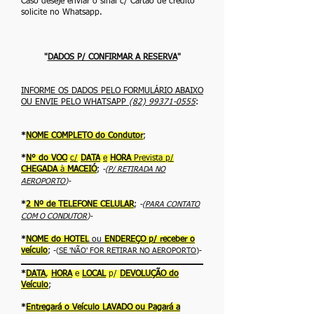
Caso deseje enviar o sinal c/ Cartão de crédito
solicite no Whatsapp.
"
DADOS P/ CONFIRMAR A RESERVA
"
INFORME OS DADOS PELO FORMULÁRIO ABAIXO
OU ENVIE PELO WHATSAPP
(82) 99371-0555
:
*
NOME COMPLETO do Condutor
;
*
N° do VOO
c/
DATA
e
HORA
Prevista p/
CHEGADA
à
MACEIÓ
;
-(
P/ RETIRADA NO
AEROPORTO
)-
*
2 Nº de TELEFONE CELULAR
;
-(
PARA CONTATO
COM O CONDUTOR
)-
*
NOME do HOTEL
ou
ENDEREÇO p/ receber o
veículo
;
-(
SE 'NÃO' FOR RETIRAR NO AEROPORTO
)-
*
DATA
,
HORA
e
LOCAL
p/
DEVOLUÇÃO do
Veículo
;
*
Entregará o Veículo LAVADO ou Pagará a