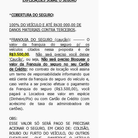
"
EXPLICAÇÕES SOBRE O SEGURO
"
*
COBERTURA DO SEGURO
:
100% DO VEÍCULO E ATÉ R$30 000,00 DE
DANOS MATERIAIS CONTRA TERCEIROS
.
*
FRANQUIA DO SEGURO (caução)
: --------- O
valor da franquia do seguro p/ os
veículos
citados nessa proposta é de
R$3.500,00
.
Não será preciso você deixar
'Caução'
,
ou seja,
Não será preciso Bloquear o
valor da Franquia do seguro no seu Cartão
de
Crédito
; no contrato de locação você assina
um termo de responsabilidade informando
que
está ciente da franquia do seguro do veículo e,
caso venha a ser preciso efetuar o
pagamento
da Franquia do seguro (R$3.500,00), você
pagará a Locadora esse valor em
espécie
(Dinheiro/Pix) ou com Cartão de Crédito (com
acréscimo de taxa da administradora de
cartões).
OBS:
ESSE VALOR SÓ SERÁ PAGO SE PRECISAR
ACIONAR O SEGURO, EM CASO DE: COLISÃO,
ROUBO OU FURTO DO VEÍCULO, OU OUTROS