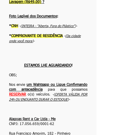
Lavagem (R$49,00)
?
Foto Legível dos Documentos
:
*
CNH
-(
INTEIRA - ''Aberta, Fora do Plástico''
)-
*
COMPROVANTE DE RESIDÊNCIA
-(
Da cidade
onde você mora
)-
ESTAMOS LHE AGUARDANDO
!
OBS;
Nos envie
um Wahtsapp ou Ligue Confirmando
com antecedência
para que possamos
RESERVAR
o(s) veículos.
-(
OFERTA VÁLIDA POR
24h OU ENQUANTO DURAR O ESTOQUE
)-
Alagoas Rent a Car Ltda - Me
CNPJ:
17.056.659
/0001-62
Rua Francisco Amorim, 182 - Pinheiro