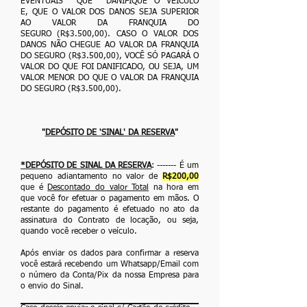
EVENTUAIS QUE DANIFIQUE O VEÍCULO
E,
QUE O VALOR DOS DANOS SEJA SUPERIOR
AO VALOR DA FRANQUIA DO
SEGURO
(R$3.500,00). CASO O VALOR DOS
DANOS NÃO CHEGUE AO VALOR DA FRANQUIA
DO
SEGURO (R$3.500,00), VOCÊ SÓ PAGARÁ O
VALOR DO QUE FOI DANIFICADO, OU SEJA, UM
VALOR MENOR DO QUE O VALOR DA FRANQUIA
DO SEGURO (R$3.500,00).
"
DEPÓSITO DE 'SINAL' DA RESERVA
"
*DEPÓSITO DE SINAL DA RESERVA
: ------- É um
pequeno adiantamento no valor
de
R$200,00
que é
Descontado do valor Total
na hora em
que você for efetuar o
pagamento em mãos. O
restante do pagamento é efetuado no ato da
assinatura do
Contrato de locação, ou seja,
quando você receber o veículo.
Após enviar os dados para confirmar a reserva
você estará recebendo um Whatsapp/Email
com
o número da Conta/Pix da nossa Empresa para
o envio do Sinal.