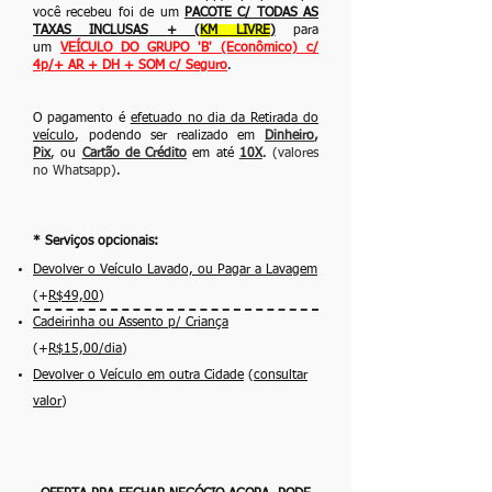
você recebeu foi de um
PACOTE C/ TODAS AS
TAXAS INCLUSAS
+ (
KM LIVRE
)
para
um
VEÍCULO DO GRUPO 'B' (Econômico) c/
4p/+ AR + DH + SOM c/ Seguro
.
O pagamento é
efetuado no dia da Retirada do
veículo
, podendo ser realizado em
Dinheiro
,
Pix
, ou
Cartão de Crédito
em até
10X
.
(valores
no Whatsapp)
.
* Serviços opcionais:
Devolver o Veículo Lavado, ou Pagar a Lavagem
(+
R$49,00
)
Cadeirinha ou Assento p/ Criança
(+
R$15,00/dia
)
Devolver o Veículo em outra Cidade
(
consultar
valor
)