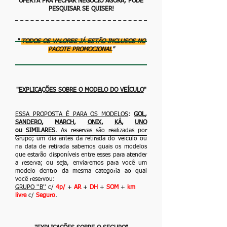
OFERTA PRA FECHAR NEGÓCIO AGORA, PODE
PESQUISAR SE QUISER!
"
TODOS OS VALORES JÁ ESTÃO INCLUSOS NO
PACOTE PROMOCIONAL
"
"
EXPLICAÇÕES SOBRE O MODELO DO VEÍCULO
"
ESSA PROPOSTA É PARA OS MODELOS
:
GOL
,
SANDERO
,
MARCH
,
ONIX
,
KÁ
,
UNO
ou
SIMILARES
. As reservas são realizadas por
Grupo; um dia antes da retirada
do veículo ou
na data de retirada sabemos quais os modelos
que estarão disponíveis
entre esses para atender
a reserva; ou seja, enviaremos para você um
modelo dentro
da mesma categoria ao qual
você reservou:
GRUPO ''B''
c/
4p/
+
AR
+
DH
+
SOM
+
km
livre
c/
Seguro
.