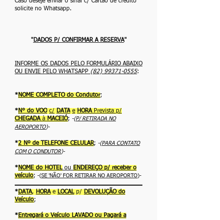
Caso deseje enviar o sinal c/ Cartão de crédito
solicite no Whatsapp.
"
DADOS P/ CONFIRMAR A RESERVA
"
INFORME OS DADOS PELO FORMULÁRIO ABAIXO
OU ENVIE PELO WHATSAPP
(82) 99371-0555
:
*
NOME COMPLETO do Condutor
;
*
N° do VOO
c/
DATA
e
HORA
Prevista p/
CHEGADA
à
MACEIÓ
;
-(
P/ RETIRADA NO
AEROPORTO
)-
*
2 Nº de TELEFONE CELULAR
;
-(
PARA CONTATO
COM O CONDUTOR
)-
*
NOME do HOTEL
ou
ENDEREÇO p/ receber o
veículo
;
-(
SE 'NÃO' FOR RETIRAR NO AEROPORTO
)-
*
DATA
,
HORA
e
LOCAL
p/
DEVOLUÇÃO do
Veículo
;
*
Entregará o Veículo LAVADO ou Pagará a