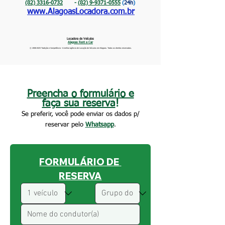
(82) 3316-0732
-
(82) 9-9371-0555
(
24h
)
www.AlagoasLocadora.com.br
Locadora de Veículos
Alagoas Rent a Car
©
2008-2025
Tradição e Competência - A melhor agência de Locação de Veículos em Alagoas. Todos os direitos reservados.
Preencha o formulário e
faça sua reserva
!
Se preferir, você pode enviar os dados p/
reservar pelo
Whatsapp
.
FORMULÁRIO DE 
RESERVA